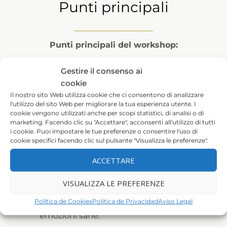
Punti principali
Punti principali del workshop:
I principali fondamenti teorici dell’AEDP:
Gestire il consenso ai
un modello basato sull’attaccamento,
cookie
incentrato sulle emozioni, esperienziale,
Il nostro sito Web utilizza cookie che ci consentono di analizzare
l'utilizzo del sito Web per migliorare la tua esperienza utente. I
centrato sul corpo e trasformazionale.
cookie vengono utilizzati anche per scopi statistici, di analisi o di
marketing. Facendo clic su "Accettare", acconsenti all'utilizzo di tutti
Come usare interventi non verbali e
i cookie. Puoi impostare le tue preferenze o consentire l'uso di
somatici “da cervello destro a cervello
cookie specifici facendo clic sul pulsante "Visualizza le preferenze".
destro” al servizio della facilitazione
ACCETTARE
dell’attaccamento sicuro.
Come tracciare i marcatori somatici e
VISUALIZZA LE PREFERENZE
affettivi momento per momento per
Política de Cookies
Política de Privacidad
Aviso Legal
ammorbidire le difese e accedere alle
emozioni sane.