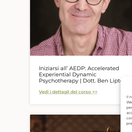
Iniziarsi all’ AEDP: Accelerated
Experiential Dynamic
Psychotherapy | Dott. Ben Lipton
Vedi i dettagli del corso >>
Il 
Web
per
acc
con
pre