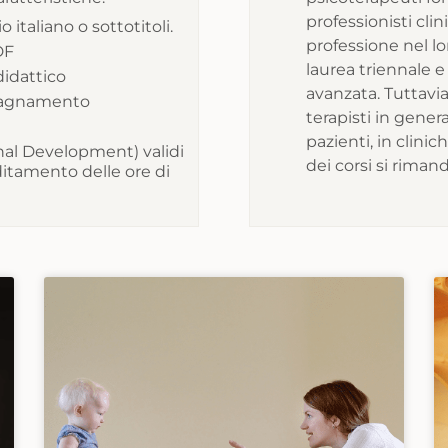
professionisti clini
italiano o sottotitoli.
professione nel lo
DF
laurea triennale e
 didattico
avanzata. Tuttavia,
mpagnamento
terapisti in genera
pazienti, in clinich
nal Development) validi
dei corsi si rimand
editamento delle ore di