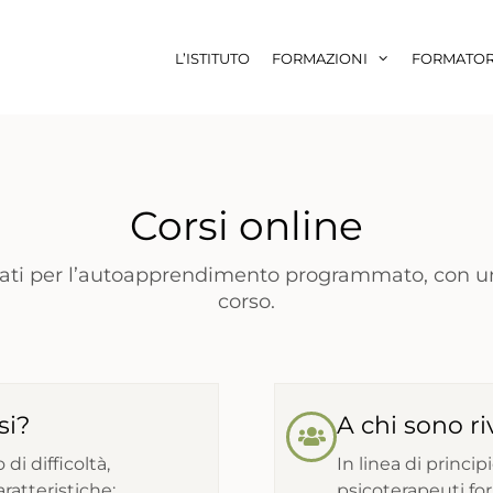
L’ISTITUTO
FORMAZIONI
FORMATOR
Corsi online
tati per l’autoapprendimento programmato, con un
corso.
si?
A chi sono ri
 di difficoltà,
In linea di princi
ratteristiche:
psicoterapeuti for