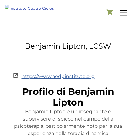
Benjamin Lipton, LCSW
W
https://www.aedpinstitute.org
e
Profilo di Benjamin
b
s
Lipton
i
t
Benjamin Lipton è un insegnante e
e
supervisore di spicco nel campo della
psicoterapia, particolarmente noto per la sua
esperienza nella terapia dinamica