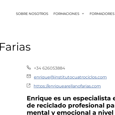
SOBRE NOSOTROS
FORMACIONES
FORMADORES
Farias
T
+34 626053884
e
E
enrique@institutocuatrociclos.com
l
m
W
é
https://enriquearellanofarias.com
a
e
f
i
Enrique es un especialista
b
o
l
s
de reciclado profesional par
n
i
o
mental y emocional a nivel 