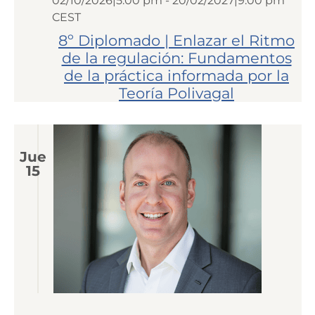
02/10/2026|5:00 pm
-
20/02/2027|9:00 pm
CEST
8º Diplomado | Enlazar el Ritmo
de la regulación: Fundamentos
de la práctica informada por la
Teoría Polivagal
Jue
15