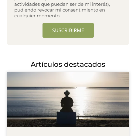
actividades que puedan ser de mi interés),
pudiendo revocar mi consentimiento en
cualquier momento.
SUSCRIBIRME
A
l
t
e
Artículos destacados
r
n
a
t
i
v
e
: