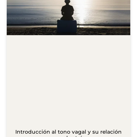
t
i
v
e
:
Introducción al tono vagal y su relación