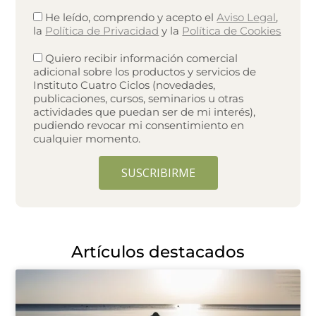
He leído, comprendo y acepto el
Aviso Legal
,
la
Política de Privacidad
y la
Política de Cookies
Quiero recibir información comercial
adicional sobre los productos y servicios de
Instituto Cuatro Ciclos (novedades,
publicaciones, cursos, seminarios u otras
actividades que puedan ser de mi interés),
pudiendo revocar mi consentimiento en
cualquier momento.
SUSCRIBIRME
A
l
t
e
Artículos destacados
r
n
a