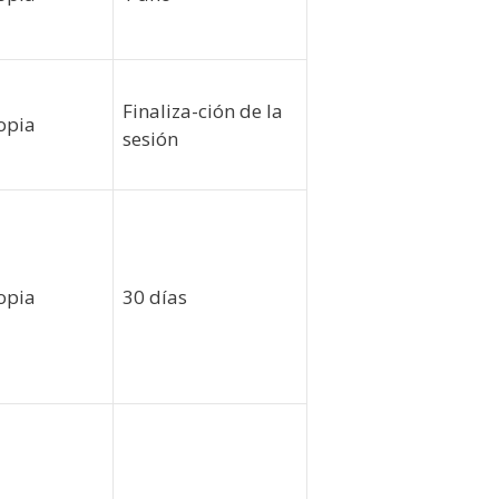
Finaliza-ción de la
opia
sesión
opia
30 días