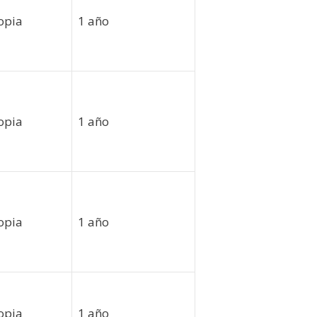
opia
1 año
opia
1 año
opia
1 año
opia
1 año